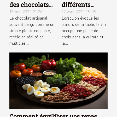
des chocolats
différents
artisanaux sur
types de vin
13 mai 2024 21:26
17 avril 2024 15:05
Le chocolat artisanal,
Lorsqu'on évoque les
la santé
sur la santé
souvent perçu comme un
plaisirs de la table, le vin
simple plaisir coupable,
occupe une place de
recèle en réalité de
choix dans la culture et
multiples...
la...
Comment équilibrer vos repas