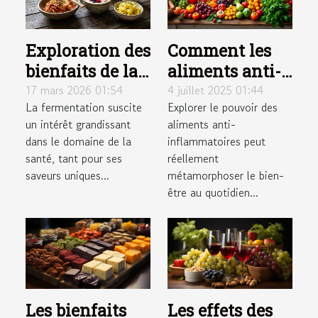
Exploration des
Comment les
bienfaits de la
aliments anti-
fermentation
inflammatoires
17 mars 2026 01:54
4 juillet 2025 01:44
La fermentation suscite
Explorer le pouvoir des
pour votre
peuvent
un intérêt grandissant
aliments anti-
santé
transformer
dans le domaine de la
inflammatoires peut
votre santé ?
santé, tant pour ses
réellement
saveurs uniques...
métamorphoser le bien-
être au quotidien...
Les bienfaits
Les effets des