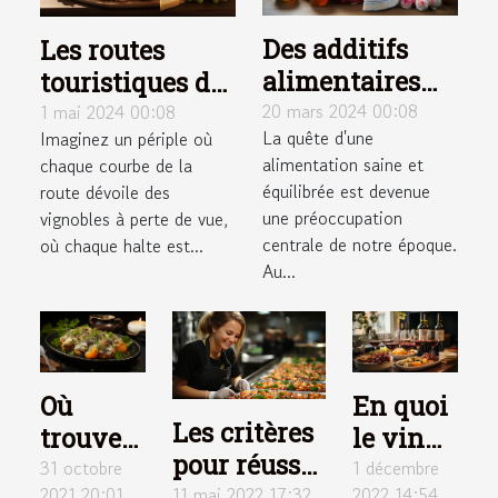
Des additifs
Les routes
alimentaires
touristiques du
courants dans
vin en France :
20 mars 2024 00:08
1 mai 2024 00:08
La quête d'une
Imaginez un périple où
les produits du
voyage et éveil
alimentation saine et
chaque courbe de la
quotidien
des papilles
équilibrée est devenue
route dévoile des
une préoccupation
vignobles à perte de vue,
centrale de notre époque.
où chaque halte est...
Au...
Où
En quoi
Les critères
trouver
le vin
pour réussir
des
peut-il
31 octobre
1 décembre
une
2021 20:01
2022 14:54
11 mai 2022 17:32