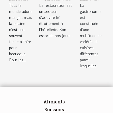
recettes
être
Tout le
La
La restauration est
formation
uniques
utile en
monde adore
gastronomie
un secteur
en
pour des
cuisine
manger, mais
est
d’activité lié
restauration
saveurs
?
la cuisine
constituée
étroitement à
uniques
n’est pas
d’une
l’hôtellerie. Son
souvent
multitude de
essor de nos jours...
facile à faire
variétés de
pour
cuisines
beaucoup.
différentes
Pour les...
parmi
lesquelles...
Aliments
Boissons